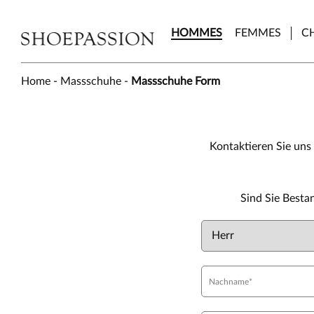
Skip
to
HOMMES
FEMMES
C
the
content
Home
-
Massschuhe
-
Massschuhe Form
Kontaktieren Sie uns
Sind Sie Best