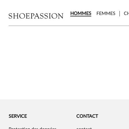
Skip
to
HOMMES
FEMMES
C
the
content
SERVICE
CONTACT