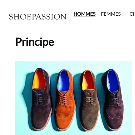
Skip
to
HOMMES
FEMMES
C
the
content
Principe