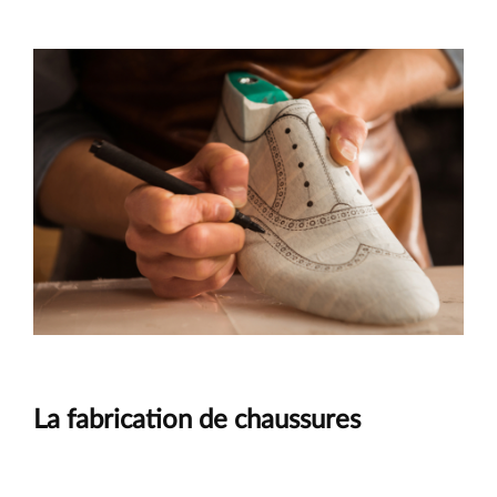
service
de
première
classe
–
SHOEPASSION.com
Principe
La fabrication de chaussures