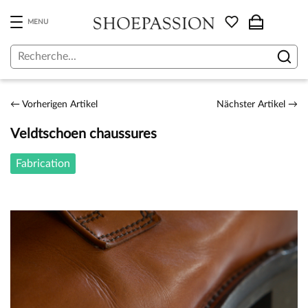
Skip
to
MENU
the
content
Post
←
Vorherigen Artikel
Nächster Artikel
→
navigation
Veldtschoen chaussures
Fabrication